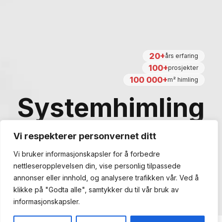
20+
års erfaring
100+
prosjekter
100 000+
m² himling
Systemhimling
Vi respekterer personvernet ditt
Montering i Oslo, Østfold og Akershus
Vi bruker informasjonskapsler for å forbedre
nettleseropplevelsen din, vise personlig tilpassede
Beregn pris
annonser eller innhold, og analysere trafikken vår. Ved å
klikke på "Godta alle", samtykker du til vår bruk av
informasjonskapsler.