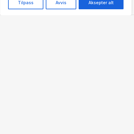
Tilpass
Avvis
Aksepter alt
Beregn løsning
Steg 1 – Romareal
*
Oppgi rommets totale areal i kvadratmeter (m²).
Tips: Det anbefales å legge til ca. 10–15 % ekstra for kapp og
svinn.
Steg 2 – Farge
*
Velg farge basert på preferanse og ønsket uttrykk.