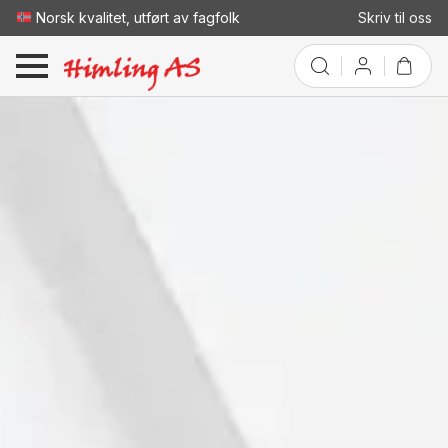
Norsk kvalitet, utført av fagfolk
Skriv til oss